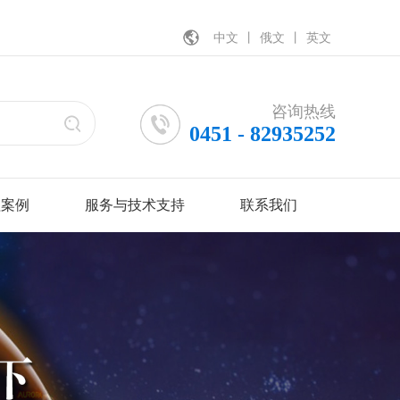
中文
丨
俄文
丨
英文
咨询热线
0451 - 82935252
程案例
服务与技术支持
联系我们
建筑
技术手册
工厂地址
业
客户反馈报告
办公地址
售后电话
招聘信息
网
电缆敷设使用手册
程
馆