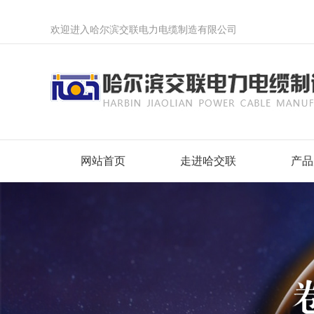
欢迎进入哈尔滨交联电力电缆制造有限公司
网站首页
走进哈交联
产品
企业简介
1KV及
企业文化
无卤低
组织架构
预制分
资质荣誉
弹性体
哈交联历年大事记
计算机
“交”天下客“联”千万家
变频电