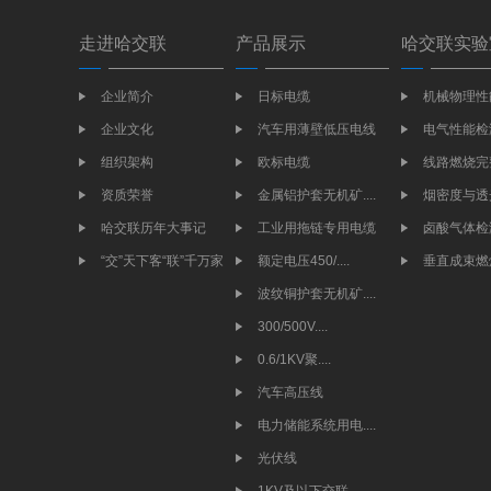
走进哈交联
产品展示
哈交联实验
企业简介
日标电缆
机械物理性
企业文化
汽车用薄壁低压电线
电气性能检
组织架构
欧标电缆
线路燃烧完
资质荣誉
金属铝护套无机矿....
烟密度与透
哈交联历年大事记
工业用拖链专用电缆
卤酸气体检
“交”天下客“联”千万家
额定电压450/....
垂直成束燃
波纹铜护套无机矿....
300/500V....
0.6/1KV聚....
汽车高压线
电力储能系统用电....
光伏线