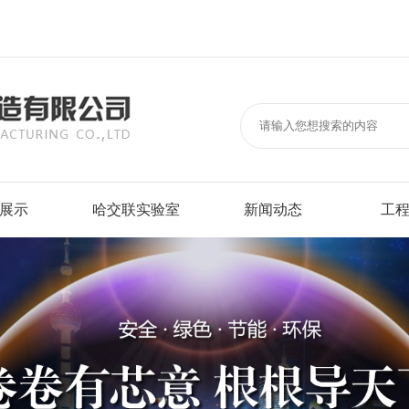
展示
哈交联实验室
新闻动态
工
以下交联聚乙烯绝缘电力电缆
垂直成束燃烧蔓延检测
行业新闻
标志性
烟阻燃耐火电缆
卤酸气体检测
线缆视界
大型企
支电缆
烟密度与透光率检测
电厂
绝缘软电缆
线路燃烧完整性与冲击检测
国家电
电缆
电气性能检测
建筑工
缆
机械物理性能与热老化检测
商场宾