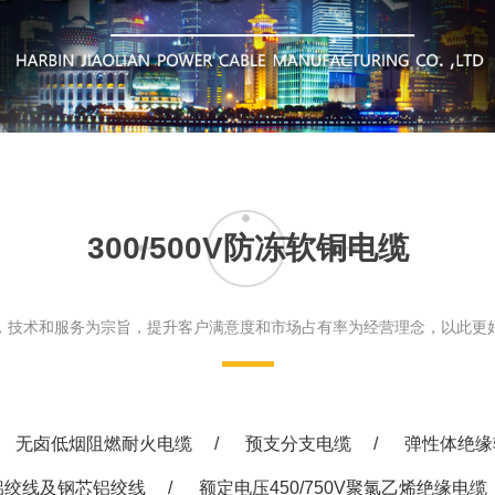
缘控制电缆
实验室设备
市政工
缘电缆
医疗文
及钢芯铝绞线
450/750V聚氯乙烯绝缘电缆
缘防火电缆
合金电缆
300/500V防冻软铜电缆
压线
能系统用电池连接电缆
1KV聚氯乙烯绝缘电力电缆
，技术和服务为宗旨，提升客户满意度和市场占有率为经营理念，以此更
00V防冻软铜电缆
护套无机矿物绝缘电缆
450/750V及以下双层共挤绝
交联无卤低烟阻燃电线
无卤低烟阻燃耐火电缆
/
预支分支电缆
/
弹性体绝缘
拖链专用电缆
铝绞线及钢芯铝绞线
/
额定电压450/750V聚氯乙烯绝缘电缆