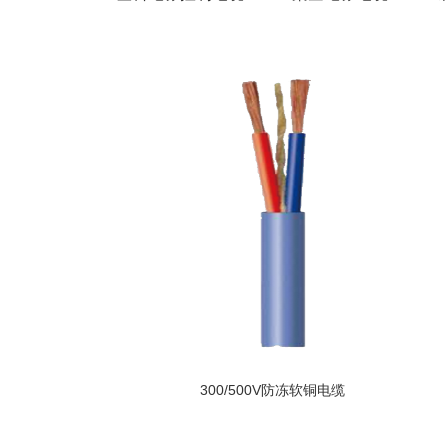
金属铝
欧标电
汽车用
日标电
防火电
300/500V防冻软铜电缆