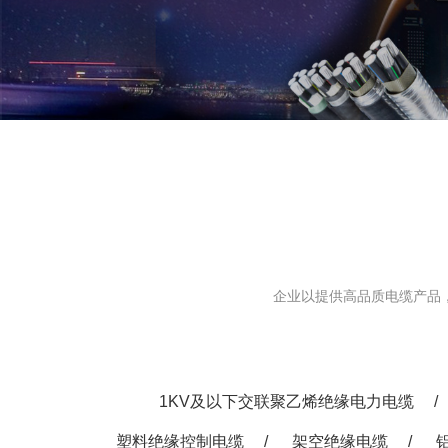
塑料绝
架空绝
铝绞线
额定电压
矿物绝
稀土铝
光伏线
汽车高
电力储
0.6/
企业以提供高品质电缆产品
300/5
波纹铜
额定电压
缘辐照
1KV及以下交联聚乙烯绝缘电力电缆
/
工业用
塑料绝缘控制电缆
/
架空绝缘电缆
/