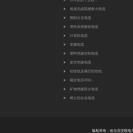
1KV及以下交联....
低烟无卤阻燃耐火电缆
预制分支电缆
弹性体绝缘软电缆
计算机电缆
变频电缆
塑料绝缘控制电缆
架空绝缘电缆
铝绞线及钢芯铝绞线
额定电压450/....
矿物绝缘防火电缆
稀土铝合金电缆
版权所有：哈尔滨交联电