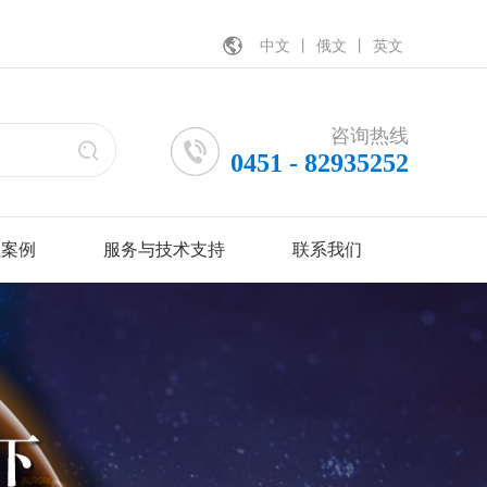
中文
丨
俄文
丨
英文
咨询热线
0451 - 82935252
程案例
服务与技术支持
联系我们
建筑
技术手册
工厂地址
业
客户反馈报告
办公地址
售后电话
招聘信息
网
电缆敷设使用手册
程
馆