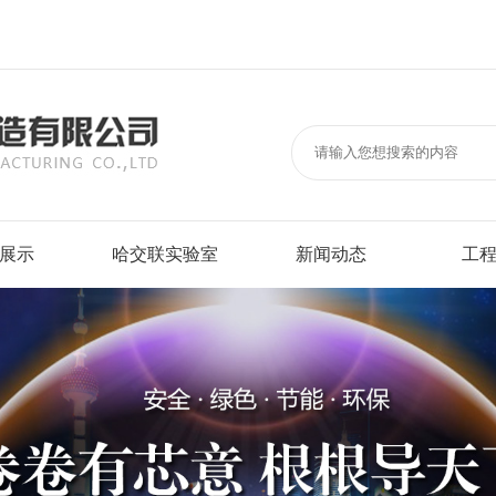
展示
哈交联实验室
新闻动态
工
以下交联聚乙烯绝缘电力电缆
垂直成束燃烧蔓延检测
行业新闻
标志性
烟阻燃耐火电缆
卤酸气体检测
线缆视界
大型企
支电缆
烟密度与透光率检测
电厂
绝缘软电缆
线路燃烧完整性与冲击检测
国家电
电缆
电气性能检测
建筑工
缆
机械物理性能与热老化检测
商场宾