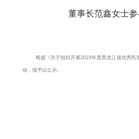
金属铝
董事长范鑫女士参
欧标电
汽车用
日标电
防火电
根据《关于组织开展2023年度黑龙江省优秀
动，现予以公示。