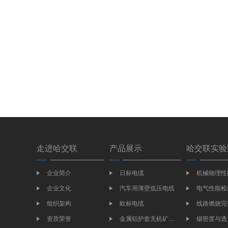
走进哈交联
产品展示
哈交联实验
企业简介
日标电缆
机械物理性
企业文化
汽车用薄壁低压电线
电气性能检
组织架构
欧标电缆
线路燃烧完
资质荣誉
金属铝护套无机矿....
烟密度与透