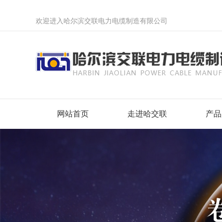
欢迎进入哈尔滨交联电力电缆制造有限公司
网站首页
走进哈交联
产品
企业简介
1KV及
企业文化
无卤低
组织架构
预制分
资质荣誉
弹性体
哈交联历年大事记
计算机
“交”天下客“联”千万家
变频电