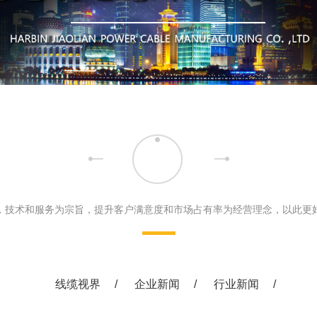
缘控制电缆
实验室设备
市政工
缘电缆
医疗文
及钢芯铝绞线
450/750V聚氯乙烯绝缘电缆
缘防火电缆
合金电缆
压线
能系统用电池连接电缆
1KV聚氯乙烯绝缘电力电缆
，技术和服务为宗旨，提升客户满意度和市场占有率为经营理念，以此更
00V防冻软铜电缆
护套无机矿物绝缘电缆
450/750V及以下双层共挤绝
交联无卤低烟阻燃电线
线缆视界
/
企业新闻
/
行业新闻
/
拖链专用电缆