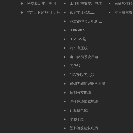
哈交联历年大事记
工业用拖链专用电缆
卤酸气体检
“交”天下客“联”千万家
额定电压450/....
垂直成束燃
波纹铜护套无机矿....
300/500V....
0.6/1KV聚....
汽车高压线
电力储能系统用电....
光伏线
1KV及以下交联....
低烟无卤阻燃耐火电缆
预制分支电缆
弹性体绝缘软电缆
计算机电缆
变频电缆
塑料绝缘控制电缆