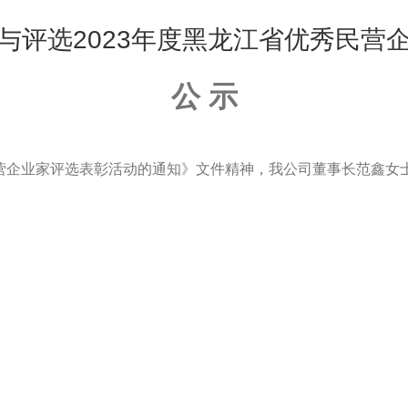
护套无机矿物绝缘防火电缆
与评选2023年度黑龙江省优秀民营
缆
薄壁低压电线
公
示
缆
缆
民营企业家评选表彰活动的通知》文件精神，我公司董事长范鑫女士