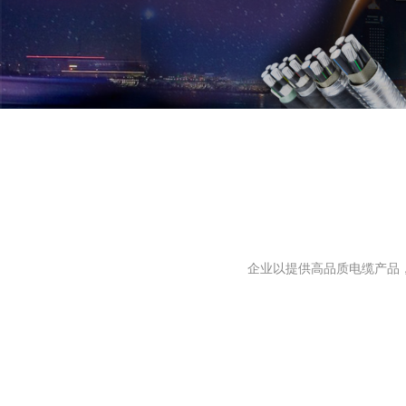
塑料绝
架空绝
铝绞线
额定电压
矿物绝
稀土铝
光伏线
汽车高
电力储
0.6/
企业以提供高品质电缆产品
300/5
波纹铜
额定电压
缘辐照
工业用