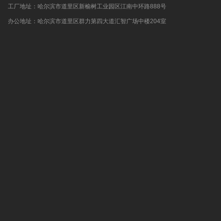
工厂地址：哈尔滨市道里区新榆树工业园区江南中环路888号
办公地址：哈尔滨市道里区群力第四大道汇智广场中楼204室